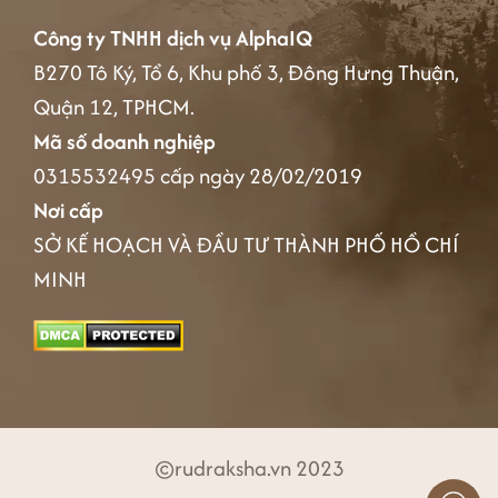
Công ty TNHH dịch vụ AlphaIQ
B270 Tô Ký, Tổ 6, Khu phố 3, Đông Hưng Thuận,
Quận 12, TPHCM.
Mã số doanh nghiệp
0315532495 cấp ngày 28/02/2019
Nơi cấp
SỞ KẾ HOẠCH VÀ ĐẦU TƯ THÀNH PHỐ HỒ CHÍ
MINH
©rudraksha.vn 2023